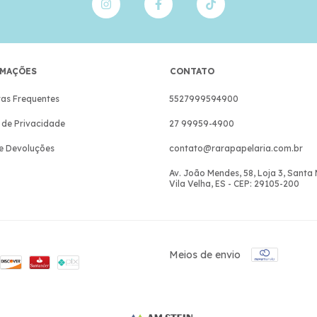
MAÇÕES
CONTATO
as Frequentes
5527999594900
a de Privacidade
27 99959-4900
e Devoluções
contato@rarapapelaria.com.br
Av. João Mendes, 58, Loja 3, Santa
Vila Velha, ES - CEP: 29105-200
Meios de envio