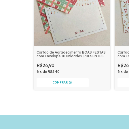
Cartão de Agradecimento BOAS FESTAS
Cartã
com Envelope 10 unidades |PRESENTES E
com En
XADREZ
VERM
R$26,90
R$26
6
x
de
R$5,40
6
x
de