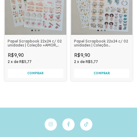
Papel Scrapbook 22x24 c/ 02
Papel Scrapbook 22x24 c/ 02
unidades | Coleção +AMOR,
unidades | Coleção
POR FAVOR!
INOCÊNCIA
R$9,90
R$9,90
2
x
de
R$5,77
2
x
de
R$5,77