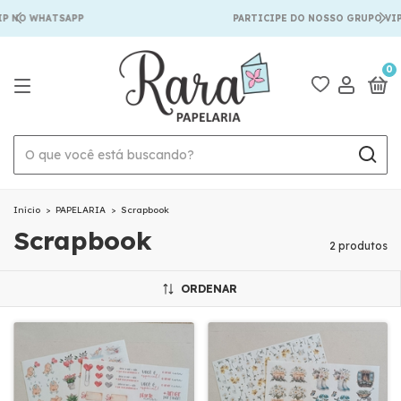
IP NO WHATSAPP
PARTICIPE DO NOSSO GRUPO VIP
0
Início
>
PAPELARIA
>
Scrapbook
Scrapbook
2 produtos
ORDENAR