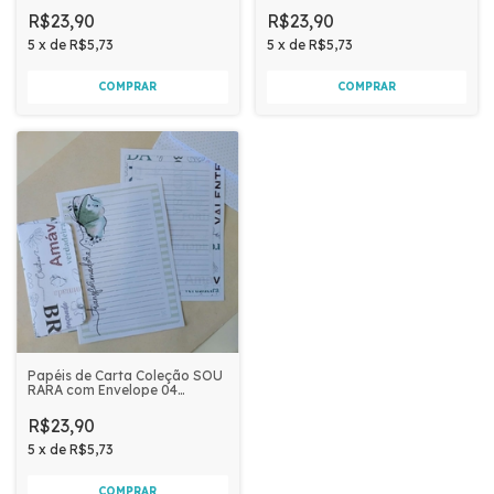
R$23,90
R$23,90
5
x
de
R$5,73
5
x
de
R$5,73
Papéis de Carta Coleção SOU
RARA com Envelope 04
unidades | Transformadora
R$23,90
5
x
de
R$5,73