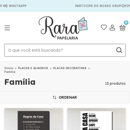
 NO WHATSAPP
PARTICIPE DO NOSSO GRUPO VIP 
0
Início
>
PLACAS E QUADROS
>
PLACAS DECORATIVAS
>
Família
Família
13 produtos
ORDENAR