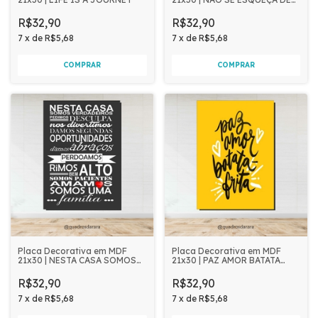
SORRIR
R$32,90
R$32,90
7
x
de
R$5,68
7
x
de
R$5,68
Placa Decorativa em MDF
Placa Decorativa em MDF
21x30 | NESTA CASA SOMOS
21x30 | PAZ AMOR BATATA
VERDADEIROS
FRITA
R$32,90
R$32,90
7
x
de
R$5,68
7
x
de
R$5,68